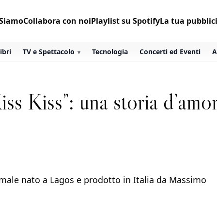
 Siamo
Collabora con noi
Playlist su Spotify
La tua pubblic
ibri
TV e Spettacolo
Tecnologia
Concerti ed Eventi
A
ss Kiss”: una storia d’amo
nimale nato a Lagos e prodotto in Italia da Massimo