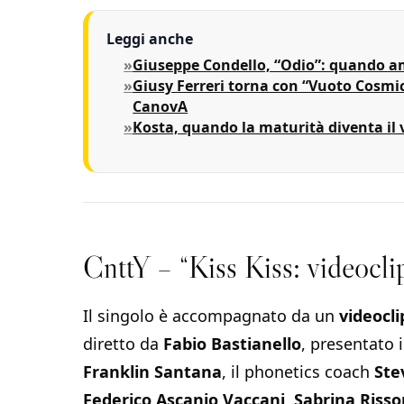
Leggi anche
Giuseppe Condello, “Odio”: quando ama
Giusy Ferreri torna con “Vuoto Cosmico
CanovA
Kosta, quando la maturità diventa il v
CnttY – “Kiss Kiss: videoclip 
Il singolo è accompagnato da un
videocli
diretto da
Fabio Bastianello
, presentato 
Franklin Santana
, il phonetics coach
Ste
Federico Ascanio Vaccani
,
Sabrina Riss