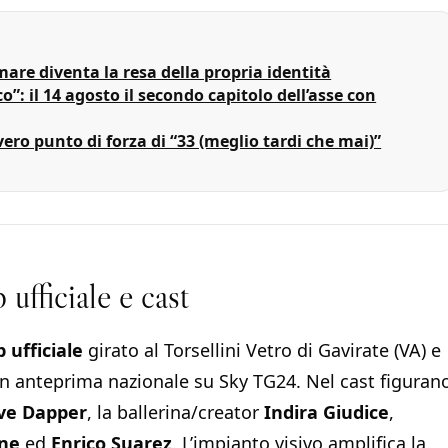
re diventa la resa della propria identità
”: il 14 agosto il secondo capitolo dell’asse con
ero punto di forza di “33 (meglio tardi che mai)”
ufficiale e cast
p ufficiale
girato al Torsellini Vetro di Gavirate (VA) e
in anteprima nazionale su Sky TG24. Nel cast figuran
ve Dapper
, la ballerina/creator
Indira Giudice
,
one
ed
Enrico Suarez
. L’impianto visivo amplifica la