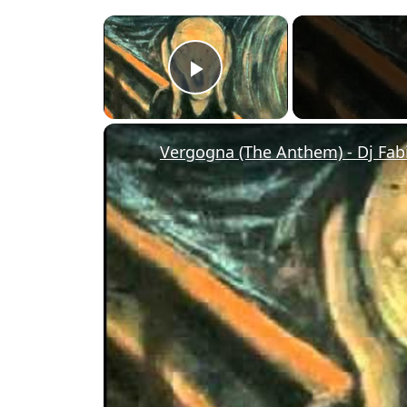
×
Play Video
Vergogna (The Anthem) - Dj Fabio