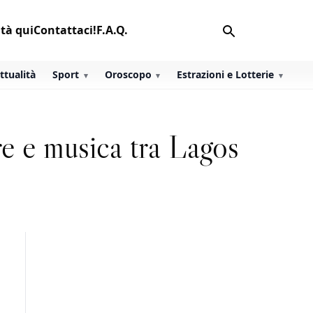
ità qui
Contattaci!
F.A.Q.
ttualità
Sport
Oroscopo
Estrazioni e Lotterie
re e musica tra Lagos