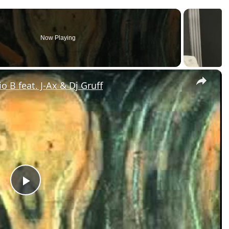
Now Playing
×
 B feat. J-Ax & Dj Gruff
Play
Video