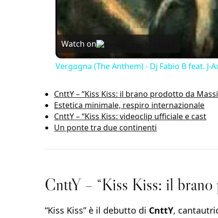
Watch on
Vergogna (The Anthem) - Dj Fabio B feat. J-A
CnttY – “Kiss Kiss: il brano prodotto da Mas
Estetica minimale, respiro internazionale
CnttY – “Kiss Kiss: videoclip ufficiale e cast
Un ponte tra due continenti
CnttY – “Kiss Kiss: il bran
“Kiss Kiss” è il debutto di
CnttY
, cantautri