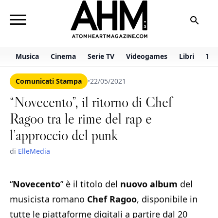
Musica
Cinema
Serie TV
Videogames
Libri
TV 
Comunicati Stampa
•
22/05/2021
“Novecento”, il ritorno di Chef
Ragoo tra le rime del rap e
l’approccio del punk
di
ElleMedia
“
Novecento
” è il titolo del
nuovo album
del
musicista romano
Chef Ragoo
, disponibile in
tutte le piattaforme digitali a partire dal 20