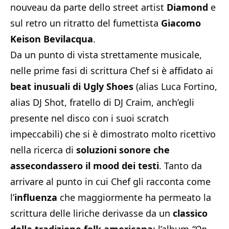
nouveau da parte dello street artist
Diamond
e
sul retro un ritratto del fumettista
Giacomo
Keison
Bevilacqua
.
Da un punto di vista strettamente musicale,
nelle prime fasi di scrittura Chef si è affidato ai
beat inusuali di Ugly Shoes
(alias Luca Fortino,
alias DJ Shot, fratello di DJ Craim, anch’egli
presente nel disco con i suoi scratch
impeccabili) che si è dimostrato molto ricettivo
nella ricerca di
soluzioni sonore che
assecondassero il mood dei testi
. Tanto da
arrivare al punto in cui Chef gli racconta come
l’
influenza
che maggiormente ha permeato la
scrittura delle liriche derivasse da un
classico
della tradizione folk americana
: l’album
“On