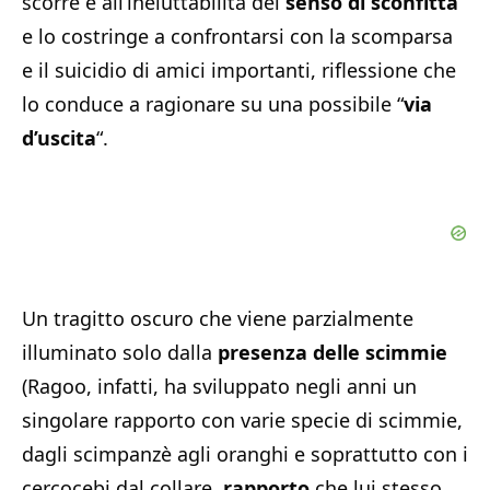
scorre e all’ineluttabilità del
senso di sconfitta
e lo costringe a confrontarsi con la scomparsa
e il suicidio di amici importanti, riflessione che
lo conduce a ragionare su una possibile “
via
d’uscita
“.
Un tragitto oscuro che viene parzialmente
illuminato solo dalla
presenza delle scimmie
(Ragoo, infatti, ha sviluppato negli anni un
singolare rapporto con varie specie di scimmie,
dagli scimpanzè agli oranghi e soprattutto con i
cercocebi dal collare,
rapporto
che lui stesso