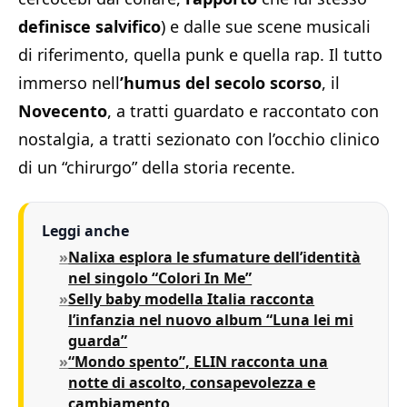
definisce salvifico
) e dalle sue scene musicali
di riferimento, quella punk e quella rap. Il tutto
immerso nell
’humus del secolo scorso
, il
Novecento
, a tratti guardato e raccontato con
nostalgia, a tratti sezionato con l’occhio clinico
di un “chirurgo” della storia recente.
Leggi anche
Nalixa esplora le sfumature dell’identità
nel singolo “Colori In Me”
Selly baby modella Italia racconta
l’infanzia nel nuovo album “Luna lei mi
guarda”
“Mondo spento”, ELIN racconta una
notte di ascolto, consapevolezza e
cambiamento