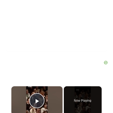
×
Now Playing
Play Video