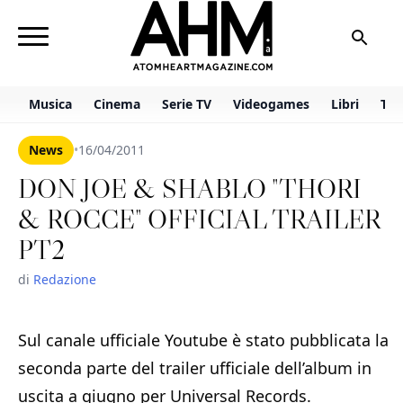
Musica
Cinema
Serie TV
Videogames
Libri
TV 
News
•
16/04/2011
DON JOE & SHABLO "THORI
& ROCCE" OFFICIAL TRAILER
PT2
di
Redazione
Sul canale ufficiale Youtube è stato pubblicata la
seconda parte del trailer ufficiale dell’album in
uscita a giugno per Universal Records.